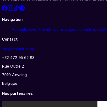
Navigation
Accueil
Line-up
News
Infos pratiques
Tickets
Photos
Me
Contact
info@anvinium.be
+32 472 95 62 83
Rue Outre 2
7910
Anvaing
Belgique
Nos partenaires